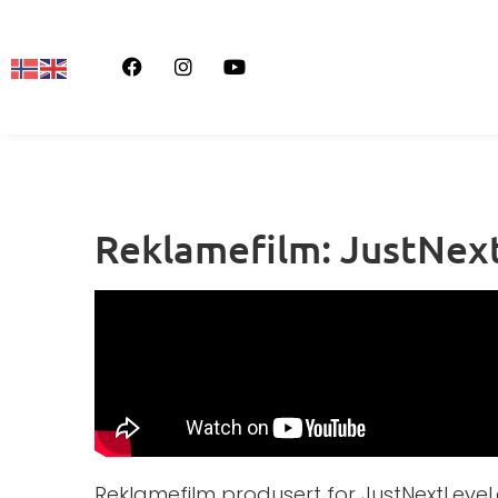
Reklamefilm: JustNex
Reklamefilm produsert for JustNextLeve