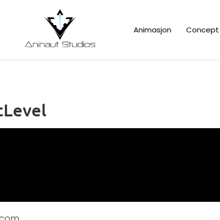
Animasjon
Concept 
tLevel
l.com